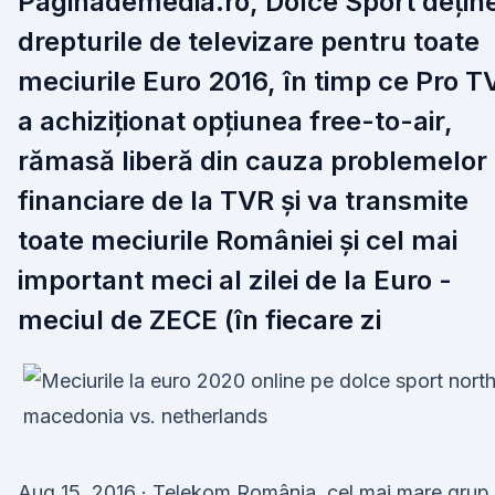
Paginademedia.ro, Dolce Sport dețin
drepturile de televizare pentru toate
meciurile Euro 2016, în timp ce Pro T
a achiziționat opțiunea free-to-air,
rămasă liberă din cauza problemelor
financiare de la TVR și va transmite
toate meciurile României și cel mai
important meci al zilei de la Euro -
meciul de ZECE (în fiecare zi
Aug 15, 2016 · Telekom România, cel mai mare grup