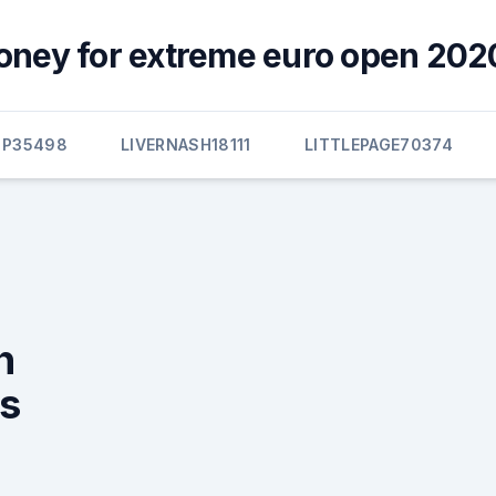
oney for extreme euro open 2020 
PP35498
LIVERNASH18111
LITTLEPAGE70374
h
ds