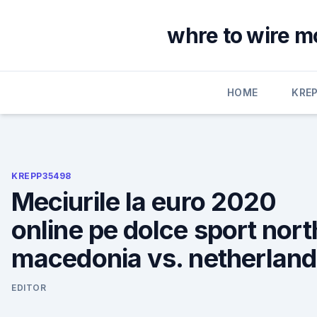
Skip
to
whre to wire m
content
HOME
KRE
KREPP35498
Meciurile la euro 2020
online pe dolce sport nort
macedonia vs. netherlan
EDITOR