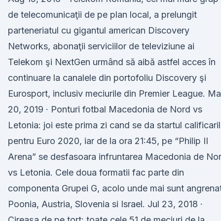
de telecomunicaţii de pe plan local, a prelungit
parteneriatul cu gigantul american Discovery
Networks, abonaţii serviciilor de televiziune ai
Telekom şi NextGen urmând să aibă astfel acces în
continuare la canalele din portofoliu Discovery şi
Eurosport, inclusiv meciurile din Premier League. Ma
20, 2019 · Ponturi fotbal Macedonia de Nord vs
Letonia: joi este prima zi cand se da startul calificari
pentru Euro 2020, iar de la ora 21:45, pe “Philip II
Arena” se desfasoara infruntarea Macedonia de No
vs Letonia. Cele doua formatii fac parte din
componenta Grupei G, acolo unde mai sunt angrena
Poonia, Austria, Slovenia si Israel. Jul 23, 2018 ·
Cireașa de pe tort: toate cele 51 de meciuri de la